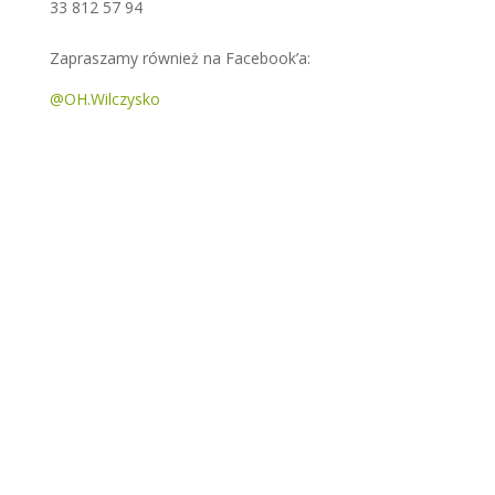
33 812 57 94
Zapraszamy również na Facebook’a:
@OH.Wilczysko