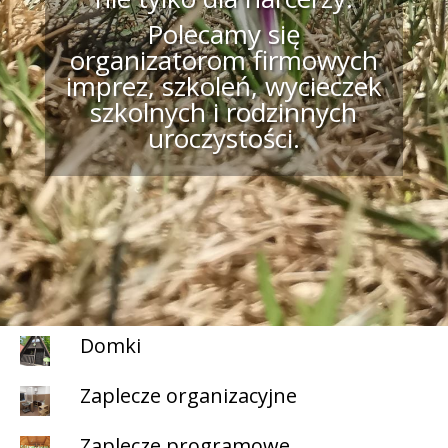
Polecamy się
organizatorom firmowych
imprez, szkoleń, wycieczek
szkolnych i rodzinnych
uroczystości.
Domki
Zaplecze organizacyjne
Zaplecze programowe