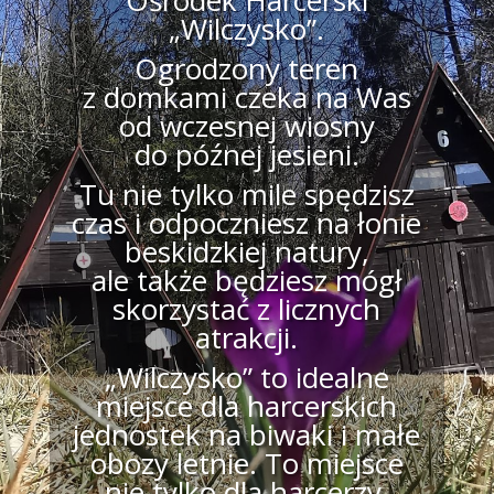
Ośrodek Harcerski
„Wilczysko”.
Ogrodzony teren
z domkami czeka na Was
od wczesnej wiosny
do późnej jesieni.
Tu nie tylko mile spędzisz
czas i odpoczniesz na łonie
beskidzkiej natury,
ale także będziesz mógł
skorzystać z licznych
atrakcji.
„Wilczysko” to idealne
miejsce dla harcerskich
jednostek na biwaki i małe
obozy letnie. To miejsce
nie tylko dla harcerzy.